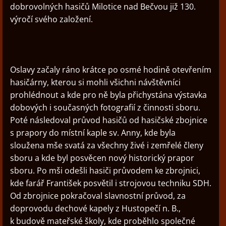
dobrovolných hasičů Milotice nad Bečvou již 130.
výročí svého založení.
Oslavy začaly ráno krátce po osmé hodině otevřením
hasičárny, kterou si mohli všichni návštěvníci
prohlédnout a kde pro ně byla přichystána výstavka
dobových i současných fotografií z činnosti sboru.
Poté následoval průvod hasičů od hasičské zbojnice
s prapory do místní kaple sv. Anny, kde byla
sloužena mše svatá za všechny živé i zemřelé členy
sboru a kde byl posvěcen nový historický prapor
sboru. Po mši odešli hasiči průvodem ke zbrojnici,
kde farář František posvětil i strojovou techniku SDH.
Od zbrojnice pokračoval slavnostní průvod, za
doprovodu dechové kapely z Hustopečí n. B.,
k budově mateřské školy, kde proběhlo společné