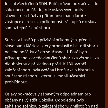
focení všech členů SDH. Poté průvod pokračoval do
sálu obecního úřadu, kde oslavy vyvrcholily
slavnostní schůzí za přítomnosti pana faráře,
zástupce okresu, za přítomnosti zástupců okrsku a
samozřejmě členů sboru.
Starosta hasičů po přivítání přítomných, předal
slovo panu Klézlovi, který promluvil o historii sboru
od jeho počátku až do současnosti. Poté bylo
přistoupeno k oceňování členů sboru za věrnost, za
dlouholetou a příkladnou práci. K 130. výročí
založení sboru byla vydána i brožurka o historii a
současnosti sboru, kterou si mohli účastníci
prohlídnout.
Oslavy pokračovaly zábavným odpolednem pro
občany na výletišti Sokolka. Odpoledne bylo
zahájeno scénkou o založení sboru v Miloticích nad