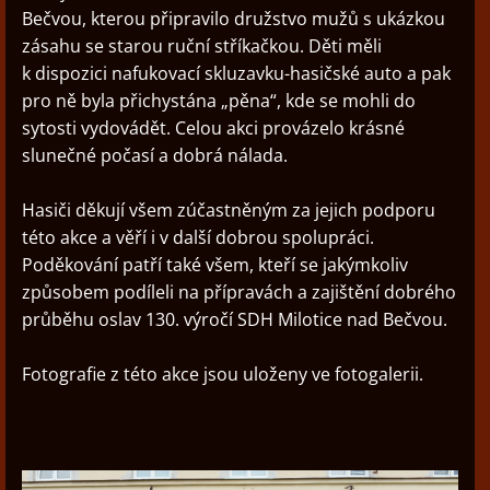
Bečvou, kterou připravilo družstvo mužů s ukázkou
zásahu se starou ruční stříkačkou. Děti měli
k dispozici nafukovací skluzavku-hasičské auto a pak
pro ně byla přichystána „pěna“, kde se mohli do
sytosti vydovádět. Celou akci provázelo krásné
slunečné počasí a dobrá nálada.
Hasiči děkují všem zúčastněným za jejich podporu
této akce a věří i v další dobrou spolupráci.
Poděkování patří také všem, kteří se jakýmkoliv
způsobem podíleli na přípravách a zajištění dobrého
průběhu oslav 130. výročí SDH Milotice nad Bečvou.
Fotografie z této akce jsou uloženy ve fotogalerii.